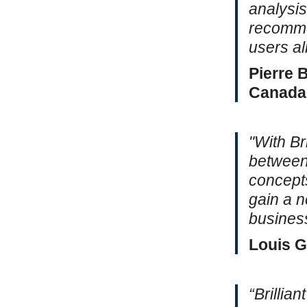
analysis
recomme
users al
Pierre 
Canada
"With Br
between
concepts
gain a n
busines
Louis G
“Brillia