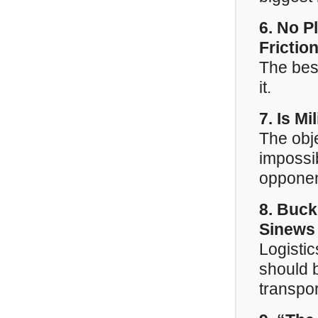
6. No P
Frictio
The bes
it.
7. Is M
The obje
impossi
opponen
8. Buck
Sinews
Logistic
should b
transpo