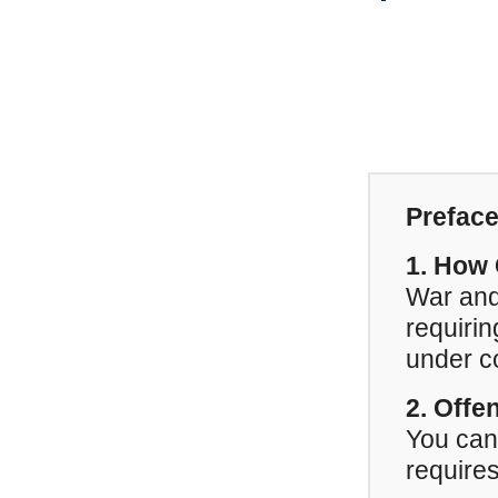
Prefac
1. How 
War and
requirin
under co
2. Offe
You can
requires