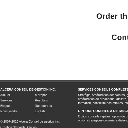
Order th
Cont
ALCERA CONSEIL DE GESTION INC.
SERVICES CONSEILS COMPLET
Accueil
À propos
Stratégie, Amélioration des ventes, 
amélioration de processus, ateliers,
Services
Résultats
formation, continuité des affaires, et
Blogue
Ressources
OPTIONS CONSEILS À DISTANC
Nous joindre
English
Option conseils rapides, option de b
option stratégique conseils à distan
© 2007-2026 Alcera Conseil de gestion inc.
Création StarWeb Solution