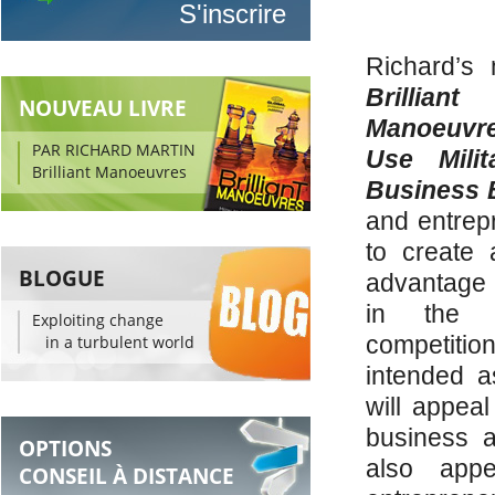
Richard’s
Brilliant
NOUVEAU LIVRE
Manoeuvre
PAR RICHARD MARTIN
Use Mili
Brilliant Manoeuvres
Business 
and entrep
to create 
BLOGUE
advantage 
in the 
Exploiting change
competiti
in a turbulent world
intended a
will appeal
business a
OPTIONS
also app
CONSEIL À DISTANCE